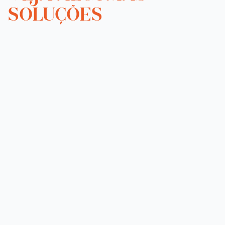
SOLUÇÕES
Gestão por
processos
Na JS Prime, entendemos que empresas
sólidas crescem quando seus processos são
claros, eficientes e alinhados à estratégia.
Nosso serviço de Gestão por Processos segue
as melhores práticas do CBOK 4.0, garantindo