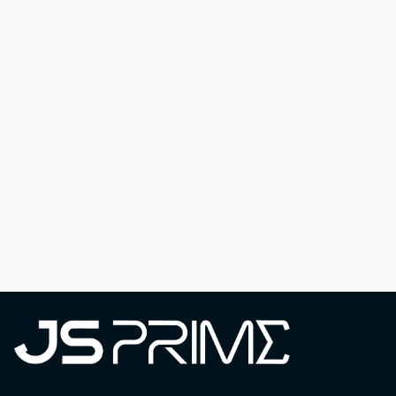
Conceito: A gestão financeira é o conjunto de
práticas que garantem o uso estratégico e
eficiente dos recursos de uma organização.
Envolve o planejamento, controle e análise
das finanças, com foco em assegurar a saúde
econômica, a rentabilidade e a
sustentabilidade do negócio. Por meio de
uma gestão estruturada, é possível otimizar
custos, melhorar o […]
SAIBA MAIS